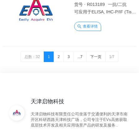
货号 · R013189
一抗/二抗
规格 ·
可应用于ELISA, IHC-P/IF (Tissue-P), WB。（种属反应性：Mouse）
查看详情
总数：32
1
2
3
...7
下一页
1/7
天津启物科技
天津启物科技有限责任公司坐落于交通便利的天津市南
开区科研西路天津科技广场，公司专注于EVs高效获取
底层技术开发及相关应用场景产品的研发及服务..