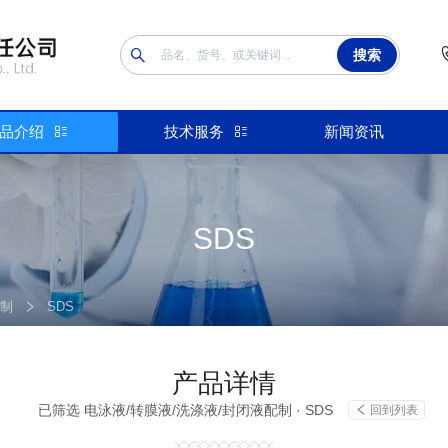
搜索
品介绍
技术服务
新闻资讯
SDS
配制
SDS
产品详情
已筛选 电泳液/转膜液/洗涤液/封闭液配制 · SDS
回到列表