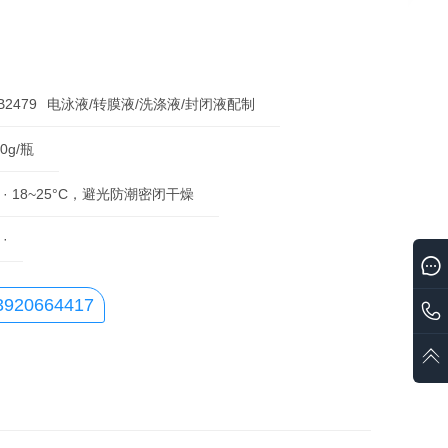
B2479
电泳液/转膜液/洗涤液/封闭液配制
00g/瓶
· 18~25°C，避光防潮密闭干燥
·
3920664417