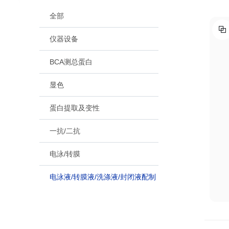
全部
仪器设备
BCA测总蛋白
显色
蛋白提取及变性
一抗/二抗
电泳/转膜
电泳液/转膜液/洗涤液/封闭液配制