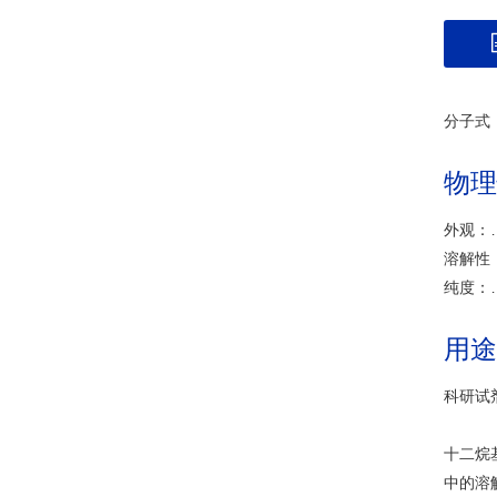
分子式：
物理
外观：……
溶解性：
纯度：
用途
科研试
十二烷
中的溶